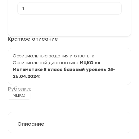
Количество
товара
[25-
26.04.2024]
В корзину
Официальная
диагностическая
работа
Краткое описание
МЦКО
по
Математике
8
Официальные задания и ответы к
класс
Официальной диагностика
МЦКО по
(Базовый
уровень)
Математике 8 класс базовый уровень 25-
26
.04.
2024
;
Рубрики:
МЦКО
Описание