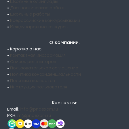
•
Школьные олимпиады
•
Диагностические работы
•
Школьные работы
•
Всероссийские конкурсы/акции
•
Международные конкурсы
О компании:
• Коротко о нас
•
Контактная информация
•
Список репетиторов
•
Пользовательское соглашение
•
Политика конфиденциальности
•
Политика возвратов
•
Инструкция пользователя
Контакты:
Email:
info@pndexam.ru
РКН:
rn@pndexam.ru