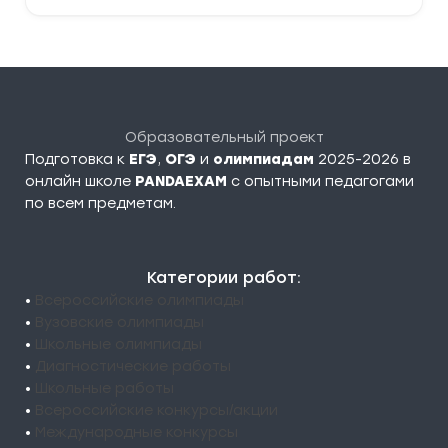
Образовательный проект
Подготовка к
ЕГЭ
,
ОГЭ
и
олимпиадам
2025-2026 в
онлайн школе
PANDAEXAM
c опытными педагогами
по всем предметам.
Категории работ:
•
Всероссийские олимпиады
•
Вузовские олимпиады
•
Школьные олимпиады
•
Диагностические работы
•
Школьные работы
•
Всероссийские конкурсы/акции
•
Международные конкурсы