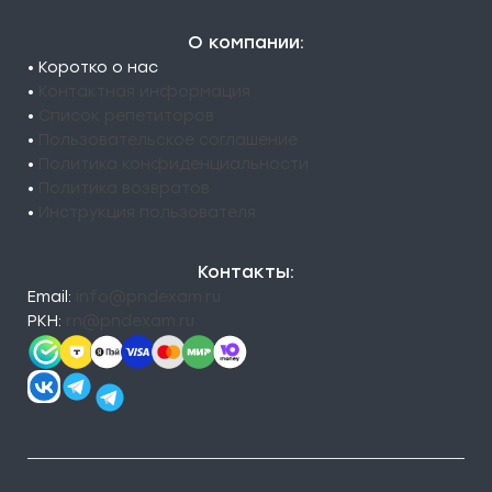
О компании:
• Коротко о нас
•
Контактная информация
•
Список репетиторов
•
Пользовательское соглашение
•
Политика конфиденциальности
•
Политика возвратов
•
Инструкция пользователя
Контакты:
Email:
info@pndexam.ru
РКН:
rn@pndexam.ru