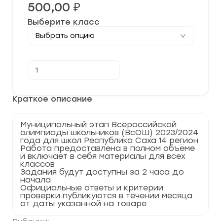
500,00
₽
Выберите класс
Количество
В корзину
товара
[25-
26.11.2023]
Муниципальный
Краткое описание
этап
по
Физической
Муниципальный этап Всероссийской
культуре
олимпиады школьников (ВсОШ) 2023/2024
2023-
года для школ Республика Саха 14 регион
2024
Работа предоставлена в полном объёме
г.
и включает в себя материалы для всех
Республика
классов
Саха
Задания будут доступны за 2 часа до
14
начала
регион
Официальные ответы и критерии
проверки публикуются в течении месяца
от даты указанной на товаре