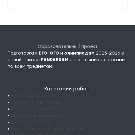
Образовательный проект
Подготовка к
ЕГЭ
,
ОГЭ
и
олимпиадам
2025-2026 в
онлайн школе
PANDAEXAM
c опытными педагогами
по всем предметам.
Категории работ:
•
Всероссийские олимпиады
•
Вузовские олимпиады
•
Школьные олимпиады
•
Диагностические работы
•
Школьные работы
•
Всероссийские конкурсы/акции