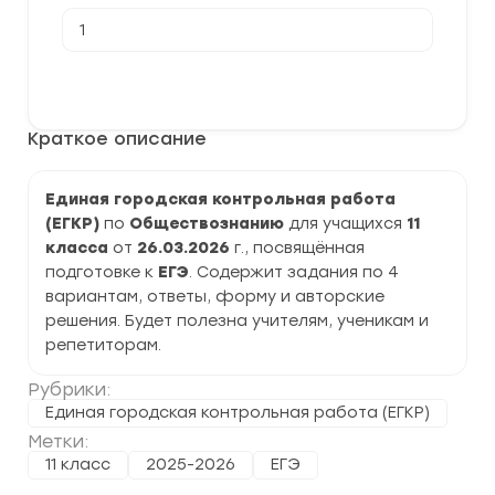
Количество
товара
[26.03.2026]
Единая
В корзину
городская
контрольная
работа
Краткое описание
по
Обществознанию
11
класс
Единая городская контрольная работа
задания
(ЕГКР)
по
Обществознанию
для учащихся
11
и
ответы
класса
от
26.03.2026
г., посвящённая
подготовке к
ЕГЭ
. Содержит задания по 4
вариантам, ответы, форму и авторские
решения. Будет полезна учителям, ученикам и
репетиторам.
Рубрики:
Единая городская контрольная работа (ЕГКР)
Метки:
11 класс
2025-2026
ЕГЭ