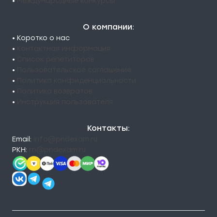
•
Международные конкурсы
О компании:
• Коротко о нас
•
Контактная информация
•
Список репетиторов
•
Пользовательское соглашение
•
Политика конфиденциальности
•
Политика возвратов
•
Инструкция пользователя
Контакты:
Email:
info@pndexam.ru
РКН:
rn@pndexam.ru