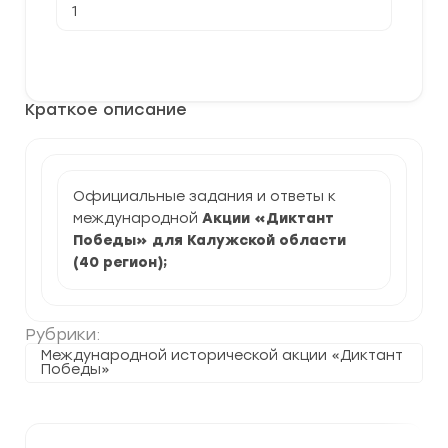
товара
[26.04.2024]
Акция
В корзину
Диктант
Победы
для
Краткое описание
Калужской
области
(задания
и
ответы)
Официальные задания и ответы к
международной
Акции «Диктант
Победы» для Калужской области
(40 регион)
;
Рубрики:
Международной исторической акции «Диктант
Победы»