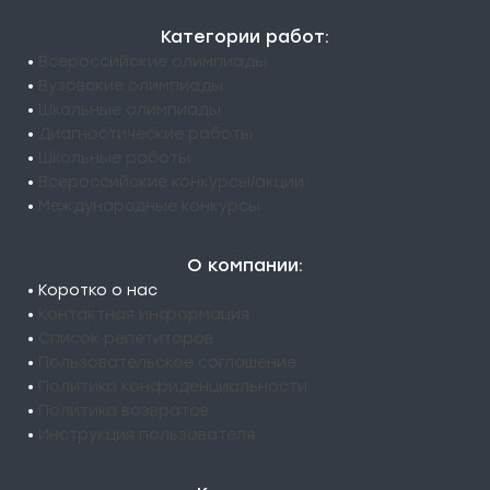
Категории работ:
•
Всероссийские олимпиады
•
Вузовские олимпиады
•
Школьные олимпиады
•
Диагностические работы
•
Школьные работы
•
Всероссийские конкурсы/акции
•
Международные конкурсы
О компании:
• Коротко о нас
•
Контактная информация
•
Список репетиторов
•
Пользовательское соглашение
•
Политика конфиденциальности
•
Политика возвратов
•
Инструкция пользователя