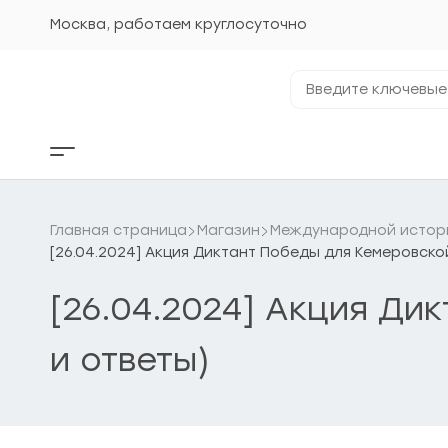
Перейти
к
Москва, работаем круглосуточно
содержанию
Введите
ключевые
фразы...
Кнопка
бокового
меню
Главная страница
Магазин
Международной истори
[26.04.2024] Акция Диктант Победы для Кемеровско
[26.04.2024] Акция Ди
и ответы)