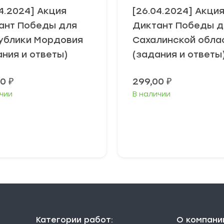
04.2024] Акция
[26.04.2024] Акци
ант Победы для
Диктант Победы д
ублики Мордовия
Сахалинской обла
ания и ответы)
(задания и ответы
00
₽
299,00
₽
чии
В наличии
В корзину
В корзину
Категории работ:
О компани