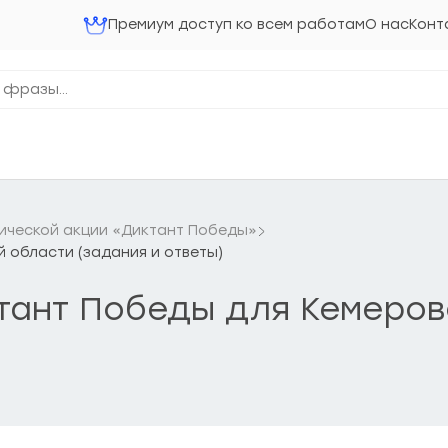
Премиум доступ ко всем работам
О нас
Конт
ческой акции «Диктант Победы»
й области (задания и ответы)
ктант Победы для Кемеро