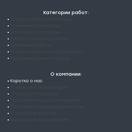
Категории работ:
•
Всероссийские олимпиады
•
Вузовские олимпиады
•
Школьные олимпиады
•
Диагностические работы
•
Школьные работы
•
Всероссийские конкурсы/акции
•
Международные конкурсы
О компании:
• Коротко о нас
•
Контактная информация
•
Список репетиторов
•
Пользовательское соглашение
•
Политика конфиденциальности
•
Политика возвратов
•
Инструкция пользователя