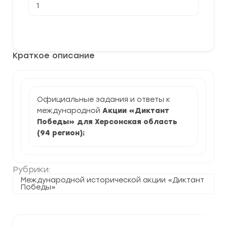
товара
[26.04.2024]
Акция
В корзину
Диктант
Победы
для
Краткое описание
Херсонской
области
(задания
и
ответы)
Официальные задания и ответы к
международной
Акции «Диктант
Победы» для Херсонская область
(94 регион)
;
Рубрики:
Международной исторической акции «Диктант
Победы»