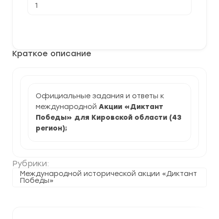
товара
[26.04.2024]
Акция
В корзину
Диктант
Победы
для
Краткое описание
Кировской
области
(задания
и
ответы)
Официальные задания и ответы к
международной
Акции «Диктант
Победы» для Кировской области (43
регион)
;
Рубрики:
Международной исторической акции «Диктант
Победы»