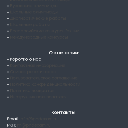
•
Вузовские олимпиады
•
Школьные олимпиады
•
Диагностические работы
•
Школьные работы
•
Всероссийские конкурсы/акции
•
Международные конкурсы
О компании:
• Коротко о нас
•
Контактная информация
•
Список репетиторов
•
Пользовательское соглашение
•
Политика конфиденциальности
•
Политика возвратов
•
Инструкция пользователя
Контакты:
Email:
info@pndexam.ru
РКН:
rn@pndexam.ru