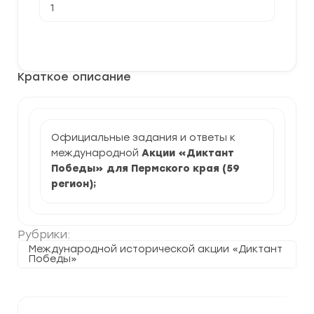
товара
[26.04.2024]
Акция
В корзину
Диктант
Победы
для
Краткое описание
Пермского
края
(задания
и
ответы)
Официальные задания и ответы к
международной
Акции «Диктант
Победы» для Пермского края (59
регион)
;
Рубрики:
Международной исторической акции «Диктант
Победы»