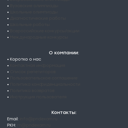
•
Вузовские олимпиады
•
Школьные олимпиады
•
Диагностические работы
•
Школьные работы
•
Всероссийские конкурсы/акции
•
Международные конкурсы
О компании:
• Коротко о нас
•
Контактная информация
•
Список репетиторов
•
Пользовательское соглашение
•
Политика конфиденциальности
•
Политика возвратов
•
Инструкция пользователя
Контакты:
Email:
info@pndexam.ru
РКН:
rn@pndexam.ru