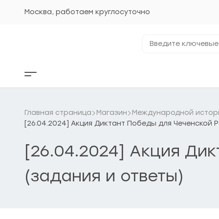
Перейти
к
Москва, работаем круглосуточно
содержанию
Введите
ключевые
фразы...
Кнопка
бокового
меню
Главная страница
Магазин
Международной истори
[26.04.2024] Акция Диктант Победы для Чеченской Р
[26.04.2024] Акция Ди
(задания и ответы)