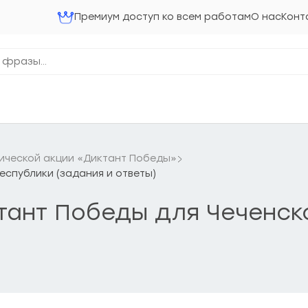
Премиум доступ ко всем работам
О нас
Конт
ческой акции «Диктант Победы»
еспублики (задания и ответы)
ктант Победы для Чеченс