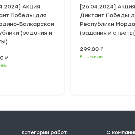
04.2024] Акция
[26.04.2024] Акци
ант Победы для
Диктант Победы д
рдино-Балкарская
Республики Мордо
ублики (задания и
(задания и ответы
ты)
299,00
₽
В наличии
00
₽
чии
В корзину
В корзину
Категории работ:
О компани