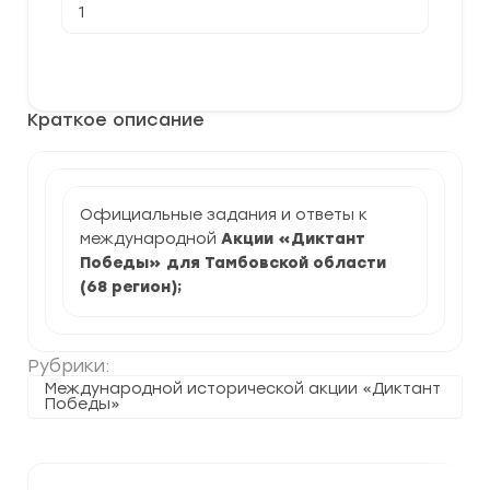
товара
[26.04.2024]
Акция
В корзину
Диктант
Победы
для
Краткое описание
Тамбовской
область
(задания
и
ответы)
Официальные задания и ответы к
международной
Акции «Диктант
Победы» для Тамбовской области
(68 регион)
;
Рубрики:
Международной исторической акции «Диктант
Победы»