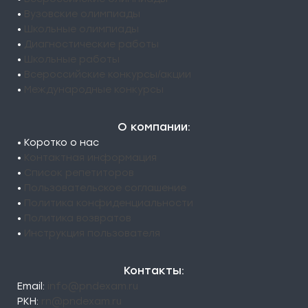
•
Вузовские олимпиады
•
Школьные олимпиады
•
Диагностические работы
•
Школьные работы
•
Всероссийские конкурсы/акции
•
Международные конкурсы
О компании:
• Коротко о нас
•
Контактная информация
•
Список репетиторов
•
Пользовательское соглашение
•
Политика конфиденциальности
•
Политика возвратов
•
Инструкция пользователя
Контакты:
Email:
info@pndexam.ru
РКН:
rn@pndexam.ru