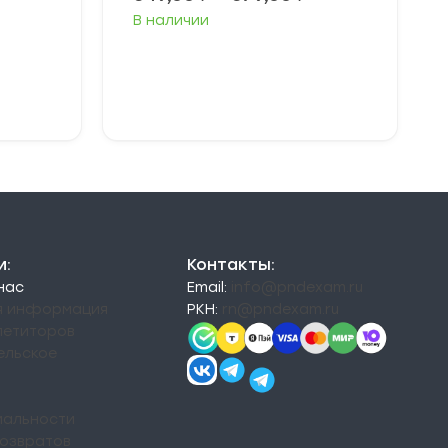
цен:
цен:
В наличии
49,00 ₽
349,00 ₽
–
–
79,00 ₽
379,00 ₽
Выберите
параметры
и:
Контакты:
 нас
Email:
info@pndexam.ru
я информация
РКН:
rn@pndexam.ru
петиторов
ельское
альности
возвратов