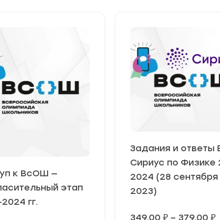
Задания и ответы
Сириус по Физике 
уп к ВсОШ —
2024 (28 сентября
ласительный этап
2023)
2024 гг.
349,00
₽
–
379,00
₽