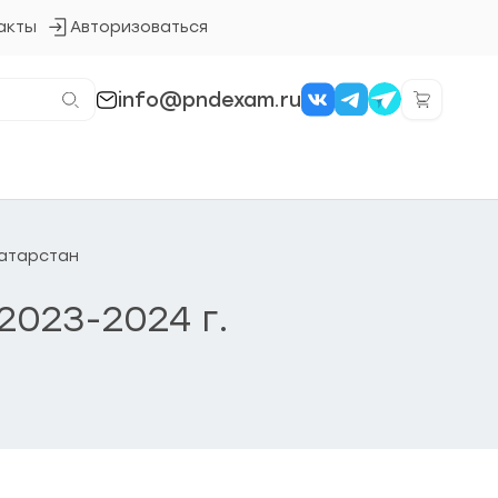
акты
Авторизоваться
Кнопка
входа
в
систему
info@pndexam.ru
Татарстан
2023-2024 г.