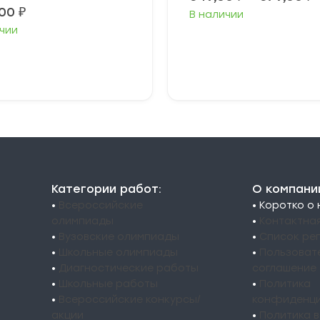
,00
₽
В наличии
3
чии
3
Выберите
В корзину
параметры
Категории работ:
О компани
•
Всероссийские
• Коротко о
олимпиады
•
Контактна
•
Вузовские олимпиады
•
Список ре
•
Школьные олимпиады
•
Пользоват
•
Диагностические работы
соглашение
•
Школьные работы
•
Политика
•
Всероссийские конкурсы/
конфиденци
акции
•
Политика 