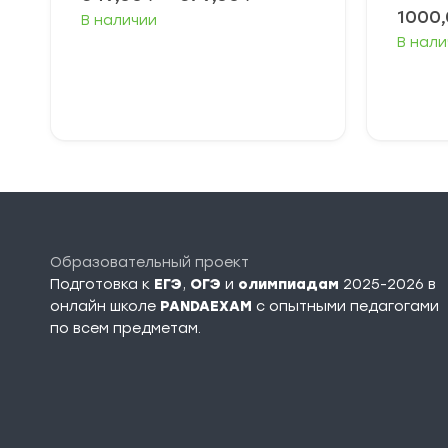
цен:
1000
В наличии
349,00 ₽
В нали
–
379,00 ₽
Выберите
параметры
Образовательный проект
Подготовка к
ЕГЭ
,
ОГЭ
и
олимпиадам
2025-2026 в
онлайн школе
PANDAEXAM
c опытными педагогами
по всем предметам.