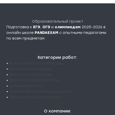
Образовательный проект
Подготовка к
ЕГЭ
,
ОГЭ
и
олимпиадам
2025-2026 в
онлайн школе
PANDAEXAM
c опытными педагогами
по всем предметам.
Категории работ:
•
Всероссийские олимпиады
•
Вузовские олимпиады
•
Школьные олимпиады
•
Диагностические работы
•
Школьные работы
•
Всероссийские конкурсы/акции
•
Международные конкурсы
О компании: