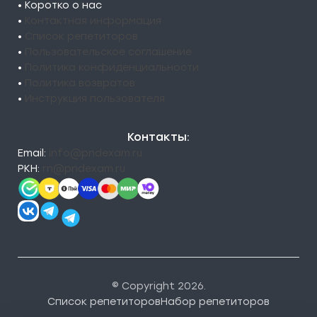
• Коротко о нас
•
Контактная информация
•
Список репетиторов
•
Пользовательское соглашение
•
Политика конфиденциальности
•
Политика возвратов
•
Инструкция пользователя
Контакты:
Email:
info@pndexam.ru
РКН:
rn@pndexam.ru
© Copyright 2026.
Список репетиторов
Набор репетиторов