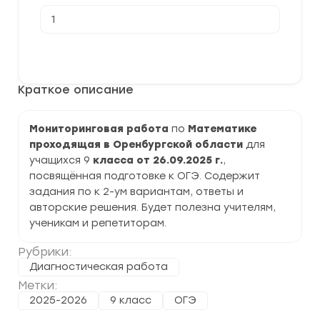
Количество
товара
[26.09.2025]
Мониторинговая
В корзину
работа,
пробное
ОГЭ
Краткое описание
по
Математике
9
класс
Мониторинговая работа
по
Математике
задания
проходящая в Оренбургской области
для
и
ответы
учащихся 9
класса от 26.09.2025 г.
,
посвящённая подготовке к ОГЭ. Содержит
задания по к 2-ум вариантам, ответы и
авторские решения. Будет полезна учителям,
ученикам и репетиторам.
Рубрики:
Диагностическая работа
Метки:
2025-2026
9 класс
ОГЭ