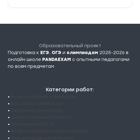
Образовательный проект
Подготовка к
ЕГЭ
,
ОГЭ
и
олимпиадам
2025-2026 в
онлайн школе
PANDAEXAM
c опытными педагогами
по всем предметам.
Категории работ:
•
Всероссийские олимпиады
•
Вузовские олимпиады
•
Школьные олимпиады
•
Диагностические работы
•
Школьные работы
•
Всероссийские конкурсы/акции
•
Международные конкурсы