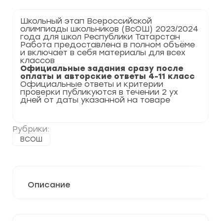
Русскому
языку
Школьный этап Всероссийской
2023-
олимпиады школьников (ВсОШ) 2023/2024
2024
года для школ Республики Татарстан
г.
Работа предоставлена в полном объёме
Республика
и включает в себя материалы для всех
Татарстан
классов
16
Официальные задания сразу после
регион
оплаты и авторские ответы 4-11 класс
Официальные ответы и критерии
проверки публикуются в течении 2 ух
дней от даты указанной на товаре
Рубрики:
ВСОШ
Описание