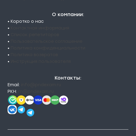
О компании:
• Коротко о нас
•
Контактная информация
•
Список репетиторов
•
Пользовательское соглашение
•
Политика конфиденциальности
•
Политика возвратов
•
Инструкция пользователя
Контакты:
Email:
info@pndexam.ru
РКН:
rn@pndexam.ru