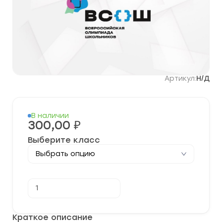
Артикул:
Н/Д
В наличии
300,00
₽
Выберите класс
Количество
В корзину
товара
[26.10.2023]
Школьный
этап
Краткое описание
по