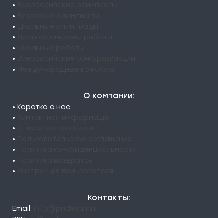
•
Всероссийские олимпиады
•
Вузовские олимпиады
•
Школьные олимпиады
•
Диагностические работы
•
Школьные работы
•
Всероссийские конкурсы/акции
•
Международные конкурсы
О компании:
• Коротко о нас
•
Контактная информация
•
Список репетиторов
•
Пользовательское соглашение
•
Политика конфиденциальности
•
Политика возвратов
•
Инструкция пользователя
Контакты:
Email:
info@pndexam.ru