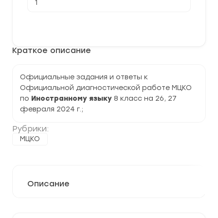
товара
[26-
27.02.2024]
В корзину
Официальная
диагностическая
работа
Краткое описание
МЦКО
по
Иностранному
языку
Официальные задания и ответы к
8
Официальной диагностической работе МЦКО
класс
по
Иностранному языку
8 класс на 26, 27
февраля 2024 г.;
Рубрики:
МЦКО
Описание