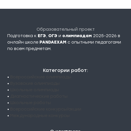
Образовательный проект
Подготовка к
ЕГЭ
,
ОГЭ
и
олимпиадам
2025-2026 в
онлайн школе
PANDAEXAM
c опытными педагогами
по всем предметам.
Категории работ:
•
Всероссийские олимпиады
•
Вузовские олимпиады
•
Школьные олимпиады
•
Диагностические работы
•
Школьные работы
•
Всероссийские конкурсы/акции
•
Международные конкурсы