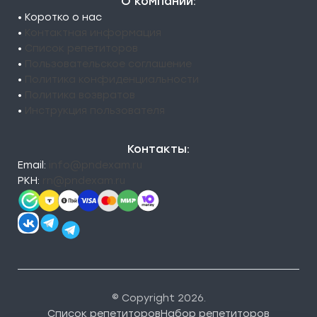
О компании:
• Коротко о нас
•
Контактная информация
•
Список репетиторов
•
Пользовательское соглашение
•
Политика конфиденциальности
•
Политика возвратов
•
Инструкция пользователя
Контакты:
Email:
info@pndexam.ru
РКН:
rn@pndexam.ru
© Copyright 2026.
Список репетиторов
Набор репетиторов