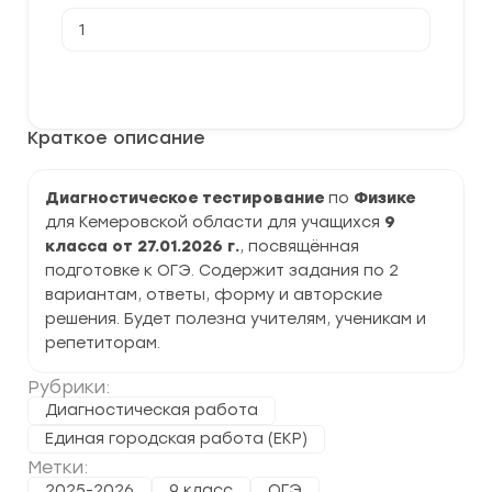
Количество
товара
[27.01.2026]
Диагностическое
В корзину
тестирование
по
Физике
Краткое описание
9
класс
42
регион
Диагностическое тестирование
по
Физике
задания
для Кемеровской области для учащихся
9
и
ответы
класса от 27.01.2026 г.
, посвящённая
подготовке к ОГЭ. Содержит задания по 2
вариантам, ответы, форму и авторские
решения. Будет полезна учителям, ученикам и
репетиторам.
Рубрики:
Диагностическая работа
Единая городская работа (ЕКР)
Метки:
2025-2026
9 класс
ОГЭ