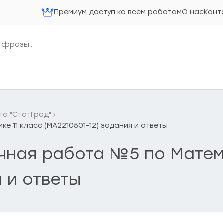
Премиум доступ ко всем работам
О нас
Конт
та "СтатГрад"
е 11 класс (МА2210501-12) задания и ответы
очная работа №5 по Матем
 и ответы