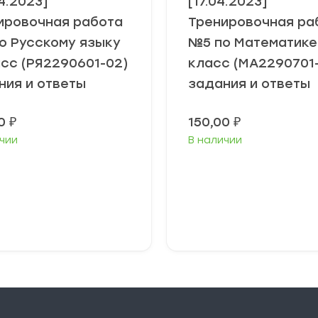
4.2023]
[17.04.2023]
ировочная работа
Тренировочная ра
о Русскому языку
№5 по Математике
асс (РЯ2290601-02)
класс (МА2290701
ния и ответы
задания и ответы
00
₽
150,00
₽
чии
В наличии
В корзину
В корзину