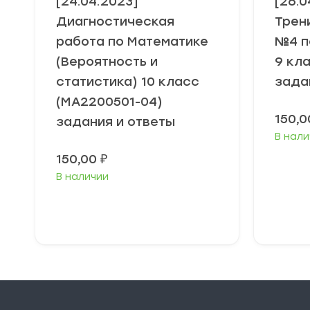
[24.04.2023]
[26.0
Диагностическая
Трен
работа по Математике
№4 п
(Вероятность и
9 кл
статистика) 10 класс
зада
(МА2200501-04)
150,
задания и ответы
В нали
150,00
₽
В наличии
В корзину