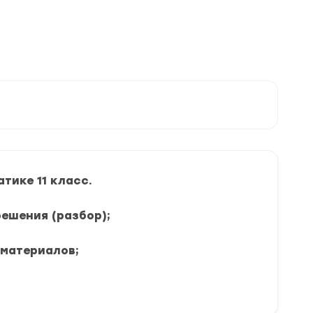
тике 11 класс.
решения (разбор);
 материалов;