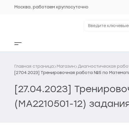
Перейти
к
Москва, работаем круглосуточно
содержанию
Введите
ключевые
фразы...
Кнопка
бокового
меню
Главная страница
Магазин
Диагностическая рабо
[27.04.2023] Тренировочная работа №5 по Математик
[27.04.2023] Трениров
(МА2210501-12) задания