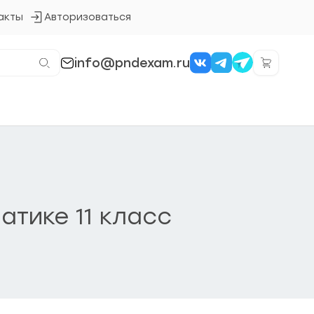
акты
Авторизоваться
Кнопка
входа
в
систему
info@pndexam.ru
атике 11 класс