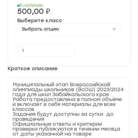
В наличии
500,00
₽
Выберите класс
Количество
В корзину
товара
[27.11.2023]
Муниципальный
этап
Краткое описание
по
Географии
2023-
Муниципальный этап Всероссийской
2024
олимпиады школьников (ВсОШ) 2023/2024
учебный
года для школ Забайкальского края
год
Работа предоставлена в полном объёме
по
и включает в себя материалы для всех
Забайкальскому
классов
краю
Задания будут доступны за сутки до
75
проведения
регион
Официальные ответы и критерии
проверки публикуются в течении месяца
от даты указанной на товаре