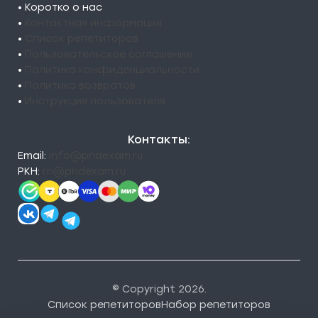
• Коротко о нас
•
Контактная информация
•
Список репетиторов
•
Пользовательское соглашение
•
Политика конфиденциальности
•
Политика возвратов
•
Инструкция пользователя
Контакты:
Email:
info@pndexam.ru
РКН:
rn@pndexam.ru
© Copyright 2026.
Список репетиторов
Набор репетиторов