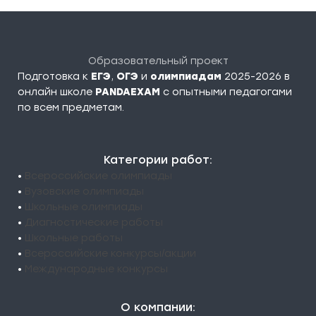
Образовательный проект
Подготовка к
ЕГЭ
,
ОГЭ
и
олимпиадам
2025-2026 в
онлайн школе
PANDAEXAM
c опытными педагогами
по всем предметам.
Категории работ:
•
Всероссийские олимпиады
•
Вузовские олимпиады
•
Школьные олимпиады
•
Диагностические работы
•
Школьные работы
•
Всероссийские конкурсы/акции
•
Международные конкурсы
О компании: