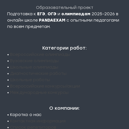
Образовательный проект
Подготовка к
ЕГЭ
,
ОГЭ
и
олимпиадам
2025-2026 в
онлайн школе
PANDAEXAM
c опытными педагогами
по всем предметам.
Категории работ:
•
Всероссийские олимпиады
•
Вузовские олимпиады
•
Школьные олимпиады
•
Диагностические работы
•
Школьные работы
•
Всероссийские конкурсы/акции
•
Международные конкурсы
О компании:
• Коротко о нас
•
Контактная информация
•
Список репетиторов