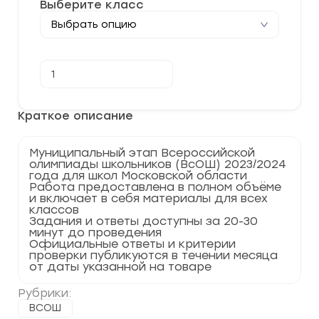
Выберите класс
Количество
В корзину
товара
[27.11.2023]
Муниципальный
этап
Краткое описание
по
Химии
2023-
Муниципальный этап Всероссийской
2024
олимпиады школьников (ВсОШ) 2023/2024
г.
года для школ Московской области
Московская
Работа предоставлена в полном объёме
область
и включает в себя материалы для всех
50
классов
регион
Задания и ответы доступны за 20-30
минут до проведения
Официальные ответы и критерии
проверки публикуются в течении месяца
от даты указанной на товаре
Рубрики:
ВСОШ