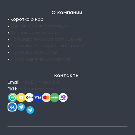
О компании:
• Коротко о нас
•
Контактная информация
•
Список репетиторов
•
Пользовательское соглашение
•
Политика конфиденциальности
•
Политика возвратов
•
Инструкция пользователя
Контакты:
Email:
info@pndexam.ru
РКН:
rn@pndexam.ru