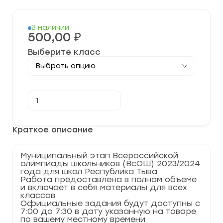
В наличии
500,00
₽
Выберите класс
Количество
В корзину
товара
[27.11.2023]
Муниципальный
этап
Краткое описание
по
Основам
Безопасности
Муниципальный этап Всероссийской
Жизнедеятельности
олимпиады школьников (ВсОШ) 2023/2024
(ОБЖ)
года для школ Республика Тыва
2023-
Работа предоставлена в полном объёме
2024
и включает в себя материалы для всех
учебный
классов
год
Официальные задания будут доступны с
по
7:00 до 7:30 в дату указанную на товаре
Республике
по вашему местному времени
Тыва