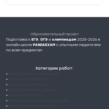
Образовательный проект
Подготовка к
ЕГЭ
,
ОГЭ
и
олимпиадам
2025-2026 в
онлайн школе
PANDAEXAM
c опытными педагогами
по всем предметам.
Категории работ:
•
Всероссийские олимпиады
•
Вузовские олимпиады
•
Школьные олимпиады
•
Диагностические работы
•
Школьные работы
•
Всероссийские конкурсы/акции
•
Международные конкурсы