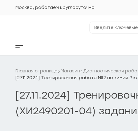
Перейти
к
Москва, работаем круглосуточно
содержанию
Введите
ключевые
фразы...
Кнопка
бокового
меню
Главная страница
Магазин
Диагностическая рабо
[27.11.2024] Тренировочная работа №2 по химии 9 к
[27.11.2024] Тренирово
(ХИ2490201-04) задани