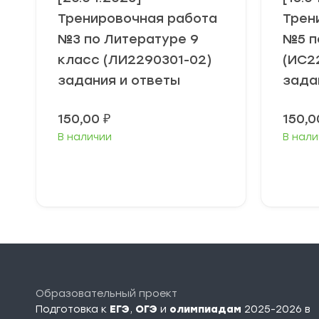
Тренировочная работа
Трен
№3 по Литературе 9
№5 п
класс (ЛИ2290301-02)
(ИС2
задания и ответы
зада
150,00
₽
150,
В наличии
В нали
В корзину
Образовательный проект
Подготовка к
ЕГЭ
,
ОГЭ
и
олимпиадам
2025-2026 в