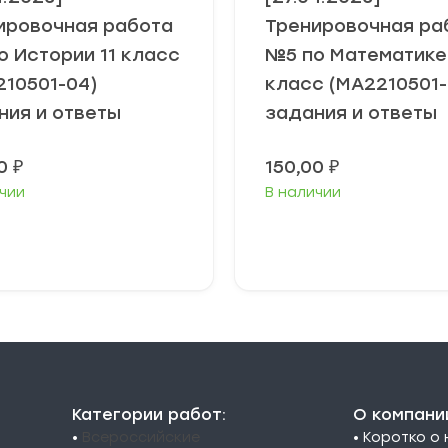
ировочная работа
Тренировочная ра
о Истории 11 класс
№5 по Математике 
210501-04)
класс (МА2210501-
ния и ответы
задания и ответы
00
₽
150,00
₽
чии
В наличии
В корзину
В корзину
Категории работ:
О компани
•
Всероссийские
• Коротко о