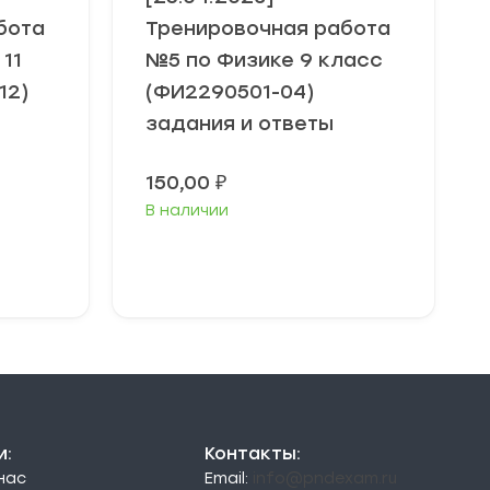
бота
Тренировочная работа
11
№5 по Физике 9 класс
12)
(ФИ2290501-04)
задания и ответы
150,00
₽
В наличии
В корзину
и:
Контакты:
 нас
Email:
info@pndexam.ru