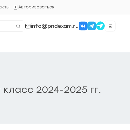
акты
Авторизоваться
Кнопка
входа
в
систему
info@pndexam.ru
 класс 2024-2025 гг.