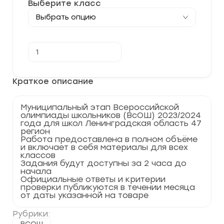
Выберите класс
Количество
В корзину
товара
[27-
28.11.2023]
Муниципальный
Краткое описание
этап
по
ОБЖ
Муниципальный этап Всероссийской
2023-
олимпиады школьников (ВсОШ) 2023/2024
2024
года для школ Ленинградская область 47
г.
регион
Ленинградская
Работа предоставлена в полном объёме
область
и включает в себя материалы для всех
47
классов
регион
Задания будут доступны за 2 часа до
начала
Официальные ответы и критерии
проверки публикуются в течении месяца
от даты указанной на товаре
Рубрики: