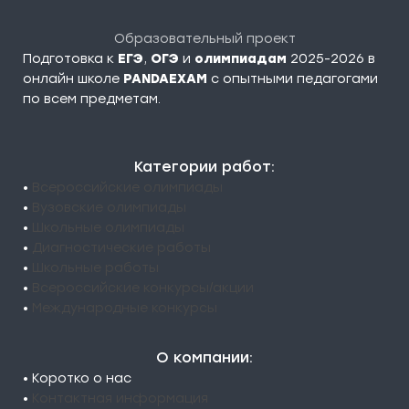
Образовательный проект
Подготовка к
ЕГЭ
,
ОГЭ
и
олимпиадам
2025-2026 в
онлайн школе
PANDAEXAM
c опытными педагогами
по всем предметам.
Категории работ:
•
Всероссийские олимпиады
•
Вузовские олимпиады
•
Школьные олимпиады
•
Диагностические работы
•
Школьные работы
•
Всероссийские конкурсы/акции
•
Международные конкурсы
О компании:
• Коротко о нас
•
Контактная информация