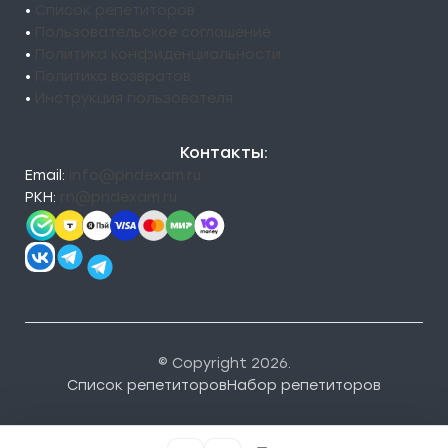
•
Список репетиторов
•
Пользовательское соглашение
•
Политика конфиденциальности
•
Политика возвратов
•
Инструкция пользователя
Контакты:
Email:
info@pndexam.ru
РКН:
rn@pndexam.ru
© Copyright 2026.
Список репетиторов
Набор репетиторов