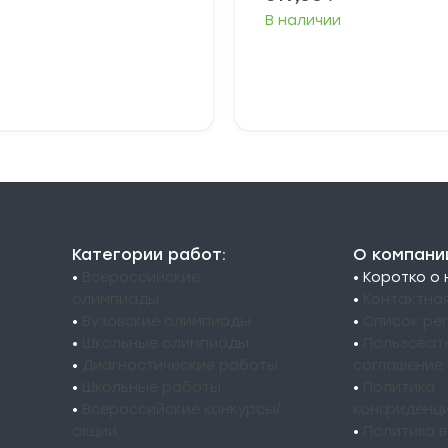
349,00 ₽
–
В наличии
379,00 ₽
ыберите
Выберите
араметры
параметры
Категории работ:
О компани
•
Всероссийские
• Коротко о
олимпиады
•
Контактна
•
Вузовские олимпиады
•
Список ре
•
Школьные олимпиады
•
Пользоват
•
Диагностические работы
соглашение
•
Школьные работы
•
Политика
•
Всероссийские конкурсы/
конфиденци
акции
•
Политика 