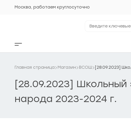
Перейти
к
Москва, работаем круглосуточно
содержанию
Введите
ключевые
фразы...
Кнопка
бокового
меню
Главная страница
Магазин
ВСОШ
[28.09.2023] Шк
[28.09.2023] Школьный
народа 2023-2024 г.