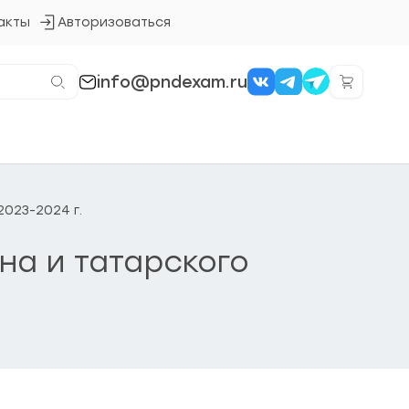
акты
Авторизоваться
Кнопка
входа
в
систему
info@pndexam.ru
2023-2024 г.
на и татарского