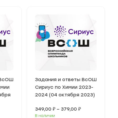
 ВсОШ
Задания и ответы ВсОШ
омии
Сириус по Химии 2023-
ября
2024 (04 октября 2023)
Диапазон
349,00
₽
–
379,00
₽
цен:
В наличии