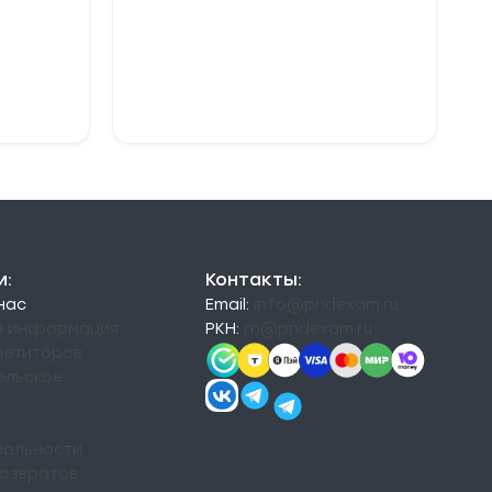
349,00 ₽
–
379,00 ₽
Выберите
параметры
и:
Контакты:
 нас
Email:
info@pndexam.ru
я информация
РКН:
rn@pndexam.ru
петиторов
ельское
альности
возвратов