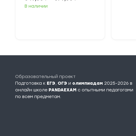
цен:
В наличии
349,00 ₽
–
379,00 ₽
Выберите
В
параметры
п
Образовательный проект
Подготовка к
ЕГЭ
,
ОГЭ
и
олимпиадам
2025-2026 в
онлайн школе
PANDAEXAM
c опытными педагогами
по всем предметам.