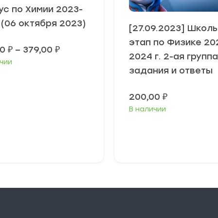
ус по Химии 2023-
 (06 октября 2023)
[27.09.2023] Школ
этап по Физике 20
Диапазон
00
₽
–
379,00
₽
2024 г. 2-ая группа
цен:
чии
349,00 ₽
задания и ответы
–
379,00 ₽
200,00
₽
В наличии
ыберите
Выберите
араметры
параметры