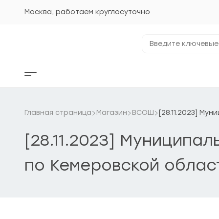
Перейти
к
Москва, работаем круглосуточно
содержанию
Введите
ключевые
фразы...
Кнопка
бокового
меню
Главная страница
Магазин
ВСОШ
[28.11.2023] Му
[28.11.2023] Муниципа
по Кемеровской облас