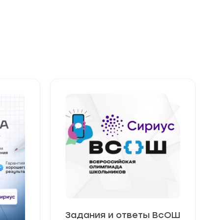
регион
Задания и ответы ВсОШ