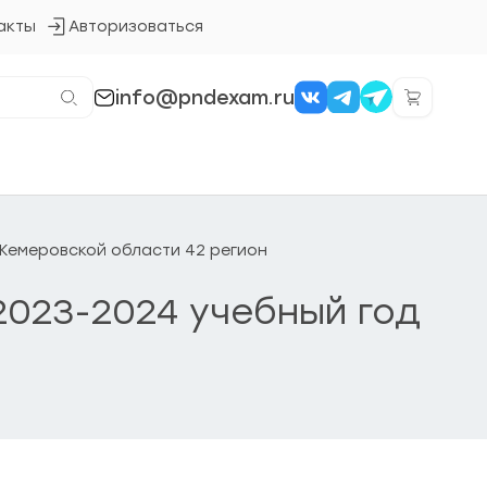
акты
Авторизоваться
Кнопка
входа
в
систему
info@pndexam.ru
о Кемеровской области 42 регион
 2023-2024 учебный год