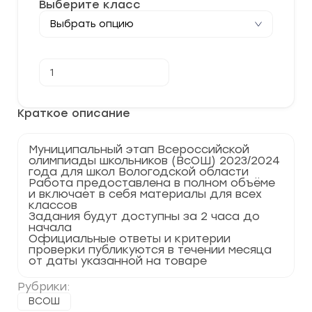
Выберите класс
Количество
В корзину
товара
[29.11.2023]
Муниципальный
этап
Краткое описание
по
Биологии
2023-
Муниципальный этап Всероссийской
2024
олимпиады школьников (ВсОШ) 2023/2024
Вологодская
года для школ Вологодской области
область
Работа предоставлена в полном объёме
35
и включает в себя материалы для всех
регион
классов
Задания будут доступны за 2 часа до
начала
Официальные ответы и критерии
проверки публикуются в течении месяца
от даты указанной на товаре
Рубрики:
ВСОШ