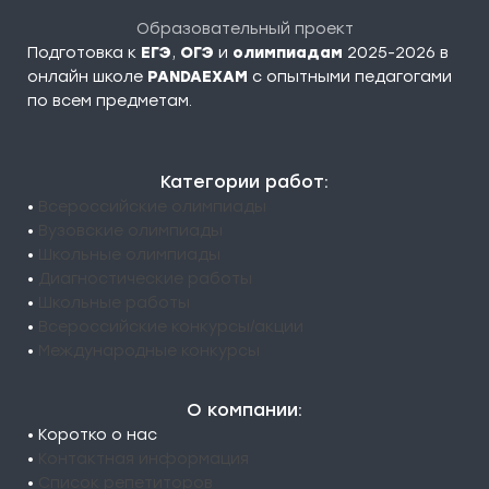
Образовательный проект
Подготовка к
ЕГЭ
,
ОГЭ
и
олимпиадам
2025-2026 в
онлайн школе
PANDAEXAM
c опытными педагогами
по всем предметам.
Категории работ:
•
Всероссийские олимпиады
•
Вузовские олимпиады
•
Школьные олимпиады
•
Диагностические работы
•
Школьные работы
•
Всероссийские конкурсы/акции
•
Международные конкурсы
О компании:
• Коротко о нас
•
Контактная информация
•
Список репетиторов