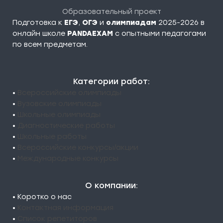
Образовательный проект
Подготовка к
ЕГЭ
,
ОГЭ
и
олимпиадам
2025-2026 в
онлайн школе
PANDAEXAM
c опытными педагогами
по всем предметам.
Категории работ:
•
Всероссийские олимпиады
•
Вузовские олимпиады
•
Школьные олимпиады
•
Диагностические работы
•
Школьные работы
•
Всероссийские конкурсы/акции
•
Международные конкурсы
О компании:
• Коротко о нас
•
Контактная информация
•
Список репетиторов