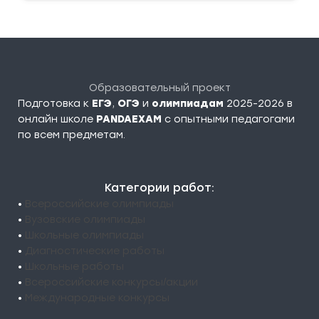
Образовательный проект
Подготовка к
ЕГЭ
,
ОГЭ
и
олимпиадам
2025-2026 в
онлайн школе
PANDAEXAM
c опытными педагогами
по всем предметам.
Категории работ:
•
Всероссийские олимпиады
•
Вузовские олимпиады
•
Школьные олимпиады
•
Диагностические работы
•
Школьные работы
•
Всероссийские конкурсы/акции
•
Международные конкурсы