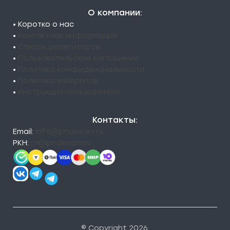
О компании:
• Коротко о нас
•
Контактная информация
•
Список репетиторов
•
Пользовательское соглашение
•
Политика конфиденциальности
•
Политика возвратов
•
Инструкция пользователя
Контакты:
Email:
info@pndexam.ru
РКН:
rn@pndexam.ru
© Copyright 2026.