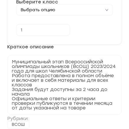
Выберите класс
Количество
В корзину
товара
[29.11.2023]
Муниципальный
этап
Краткое описание
по
Химии
2023-
Муниципальный этап Всероссийской
2024
олимпиады школьников (ВсОШ) 2023/2024
Челябинская
года для школ Челябинской области
область
Работа предоставлена в полном объёме
74
и включает в себя материалы для всех
регион
классов
Задания будут доступны за 2 часа до
начала
Официальные ответы и критерии
проверки публикуются в течении месяца
от даты указанной на товаре
Рубрики:
ВСОШ