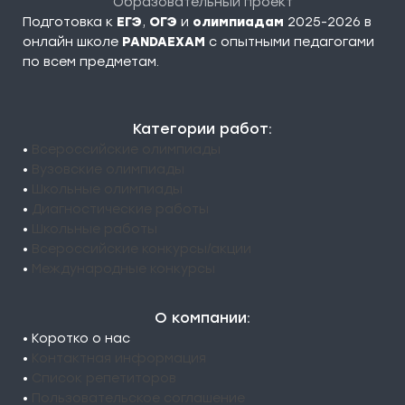
Образовательный проект
Подготовка к
ЕГЭ
,
ОГЭ
и
олимпиадам
2025-2026 в
онлайн школе
PANDAEXAM
c опытными педагогами
по всем предметам.
Категории работ:
•
Всероссийские олимпиады
•
Вузовские олимпиады
•
Школьные олимпиады
•
Диагностические работы
•
Школьные работы
•
Всероссийские конкурсы/акции
•
Международные конкурсы
О компании:
• Коротко о нас
•
Контактная информация
•
Список репетиторов
•
Пользовательское соглашение