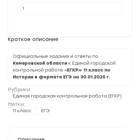
Количество
товара
[30.01.2025]
Единая
В корзину
городская
контрольная
работа
Краткое описание
(ЕГКР)
по
Истории
11
Официальные задания и ответы по
класс
Кемеровской области
к Единой городской
задания
и
контрольной работе «
ЕГКР» 11 класс по
ответы
Истории в формате ЕГЭ на 30.01.2025 г.
Рубрики:
Единая городская контрольная работа (ЕГКР)
Метки:
11 класс
ЕГЭ
Описание