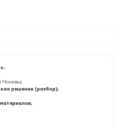
с.
л Москвы
;
кие решения (разбор);
 материалов;