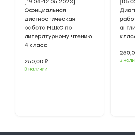
[19.04-12.05.2023]
[06.0
Официальная
Диаг
диагностическая
рабо
работа МЦКО по
англ
литературному чтению
клас
4 класс
250,
В нали
250,00
₽
В наличии
В корзину