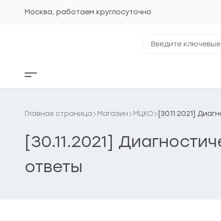
Перейти
к
Москва, работаем круглосуточно
содержанию
Введите
ключевые
фразы...
Кнопка
бокового
меню
Главная страница
Магазин
МЦКО
[30.11.2021] Диа
[30.11.2021] Диагности
ответы