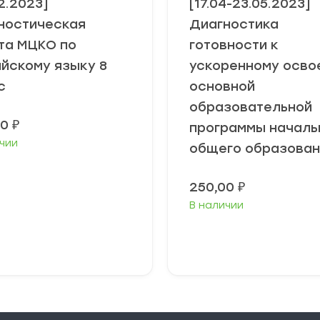
2.2023]
[17.04-23.05.2023]
ностическая
Диагностика
та МЦКО по
готовности к
ийскому языку 8
ускоренному осво
с
основной
образовательной
00
₽
программы началь
чии
общего образован
250,00
₽
В наличии
В корзину
В корзину