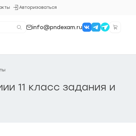
акты
Авторизоваться
Кнопка
входа
в
систему
info@pndexam.ru
еты
мии 11 класс задания и