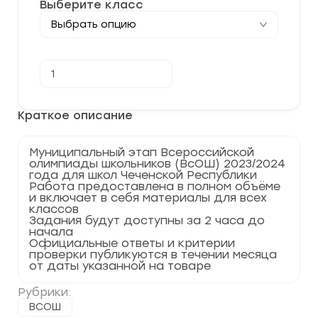
Выберите класс
Количество
В корзину
товара
[30.11.2023]
Муниципальный
этап
Краткое описание
по
Биологии
2023-
Муниципальный этап Всероссийской
2024
олимпиады школьников (ВсОШ) 2023/2024
г.
года для школ Чеченской Республики
Чеченская
Работа предоставлена в полном объёме
Республика
и включает в себя материалы для всех
95
классов
регион
Задания будут доступны за 2 часа до
начала
Официальные ответы и критерии
проверки публикуются в течении месяца
от даты указанной на товаре
Рубрики:
ВСОШ