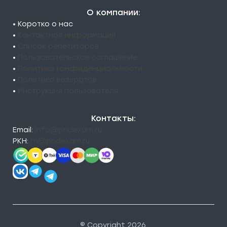
О компании:
• Коротко о нас
•
Контактная информация
•
Список репетиторов
•
Пользовательское соглашение
•
Политика конфиденциальности
•
Политика возвратов
•
Инструкция пользователя
Контакты:
Email:
info@pndexam.ru
РКН:
rn@pndexam.ru
© Copyright 2026.