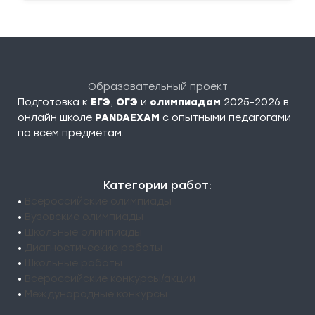
Образовательный проект
Подготовка к
ЕГЭ
,
ОГЭ
и
олимпиадам
2025-2026 в
онлайн школе
PANDAEXAM
c опытными педагогами
по всем предметам.
Категории работ:
•
Всероссийские олимпиады
•
Вузовские олимпиады
•
Школьные олимпиады
•
Диагностические работы
•
Школьные работы
•
Всероссийские конкурсы/акции
•
Международные конкурсы