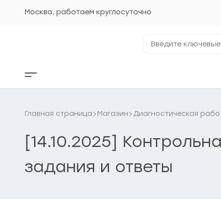
Перейти
к
Москва, работаем круглосуточно
содержанию
Введите
ключевые
фразы...
Кнопка
бокового
меню
Главная страница
Магазин
Диагностическая рабо
[14.10.2025] Контроль
задания и ответы