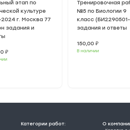
ьный этап по
Тренировочная ра
ческой культуре
№5 по Биологии 9
-2024 г. Москва 77
класс (БИ2290501-
он задания и
задания и ответы
ты
150,00
₽
В наличии
00
₽
чии
В корзину
В корзину
Категории работ:
О компани