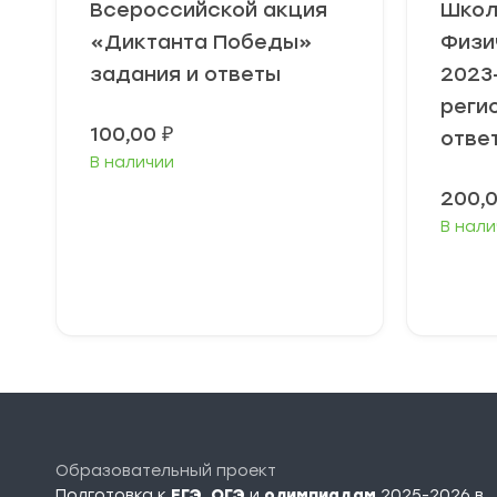
Всероссийской акция
Школ
«Диктанта Победы»
Физи
задания и ответы
2023
реги
100,00
₽
отве
В наличии
200,
В нали
В корзину
Образовательный проект
Подготовка к
ЕГЭ
,
ОГЭ
и
олимпиадам
2025-2026 в