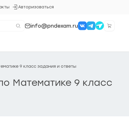
акты
Авторизоваться
Кнопка
входа
в
систему
info@pndexam.ru
тематике 9 класс задания и ответы
 по Математике 9 класс