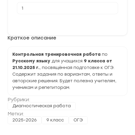
Количество
товара
[21.10.2025]
Контрольная
В корзину
тренировочная
работа
по
Краткое описание
Русскому
языку
9
класс
Контрольная тренировочная работа
по
задания
Русскому языку
для учащихся
9 класса от
и
ответы
21.10.2025 г.
, посвящённая подготовке к ОГЭ.
Содержит задания по вариантам, ответы и
авторские решения. Будет полезна учителям,
ученикам и репетиторам.
Рубрики:
Диагностическая работа
Метки:
2025-2026
9 класс
ОГЭ