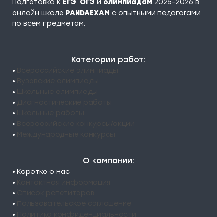
Подготовка к
ЕГЭ
,
ОГЭ
и
олимпиадам
2025-2026 в
онлайн школе
PANDAEXAM
c опытными педагогами
по всем предметам.
Категории работ:
•
Всероссийские олимпиады
•
Вузовские олимпиады
•
Школьные олимпиады
•
Диагностические работы
•
Школьные работы
•
Всероссийские конкурсы/акции
•
Международные конкурсы
О компании:
• Коротко о нас
•
Контактная информация
•
Список репетиторов
•
Пользовательское соглашение
•
Политика конфиденциальности