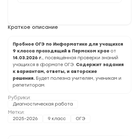
[14.03.2026]
Пробное
В корзину
ОГЭ
по
Информатике
Краткое описание
9
класс
задания
и
Пробное ОГЭ по Информатике для учащихся
ответы
9 класса проходящий в Пермском крае
от
14.03.2026 г.
, посвящённая проверки знаний
учащихся в формате ОГЭ.
Содержит задания
к вариантам, ответы, и авторские
решения.
Будет полезна учителям, ученикам и
репетиторам.
Рубрики:
Диагностическая работа
Метки:
2025-2026
9 класс
ОГЭ