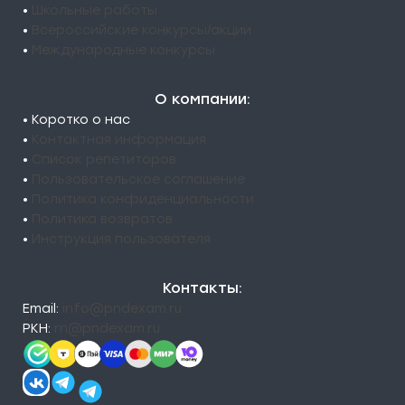
•
Школьные работы
•
Всероссийские конкурсы/акции
•
Международные конкурсы
О компании:
• Коротко о нас
•
Контактная информация
•
Список репетиторов
•
Пользовательское соглашение
•
Политика конфиденциальности
•
Политика возвратов
•
Инструкция пользователя
Контакты:
Email:
info@pndexam.ru
РКН:
rn@pndexam.ru