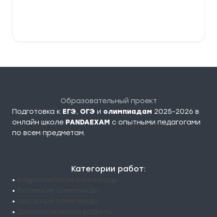
В корзину
Образовательный проект
Подготовка к
ЕГЭ
,
ОГЭ
и
олимпиадам
2025-2026 в
онлайн школе
PANDAEXAM
c опытными педагогами
по всем предметам.
Категории работ:
•
Всероссийские олимпиады
•
Вузовские олимпиады
•
Школьные олимпиады
•
Диагностические работы