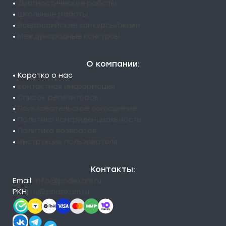
•
Диагностические работы
•
Школьные работы
•
Всероссийские конкурсы/акции
•
Международные конкурсы
О компании:
• Коротко о нас
•
Контактная информация
•
Список репетиторов
•
Пользовательское соглашение
•
Политика конфиденциальности
•
Политика возвратов
•
Инструкция пользователя
Контакты:
Email:
info@pndexam.ru
РКН:
rn@pndexam.ru