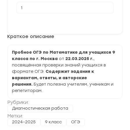
Количество
товара
[22.03.2025]
Региональная
В корзину
диагностическая
работа
"РДР"
Краткое описание
по
Математике
9
класс
Пробное ОГЭ по Математике для учащихся 9
задания
класса по г. Москва
от
22.03.2025 г.
,
и
ответы
посвящённая проверки знаний учащихся в
формате ОГЭ.
Содержит задания к
вариантам, ответы, и авторские
решения.
Будет полезна учителям, ученикам и
репетиторам.
Рубрики:
Диагностическая работа
Метки:
2024-2025
9 класс
ОГЭ