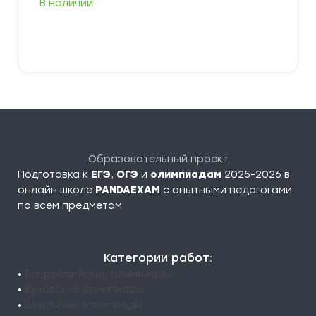
В наличии
В корзину
Образовательный проект
Подготовка к
ЕГЭ
,
ОГЭ
и
олимпиадам
2025-2026 в
онлайн школе
PANDAEXAM
c опытными педагогами
по всем предметам.
Категории работ:
•
Всероссийские олимпиады
•
Вузовские олимпиады
•
Школьные олимпиады