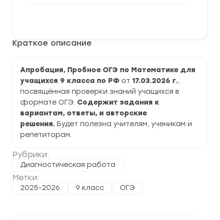
[17.03.2026]
Всероссийский
В корзину
пробник
ОГЭ
по
Краткое описание
Математике
9
класс
задания
Апробация, Пробное ОГЭ по Математике для
и
учащихся 9 класса по РФ
от
17.03.2026 г.
,
ответы
посвящённая проверки знаний учащихся в
формате ОГЭ.
Содержит задания к
вариантам, ответы, и авторские
решения.
Будет полезна учителям, ученикам и
репетиторам.
Рубрики:
Диагностическая работа
Метки:
2025-2026
9 класс
ОГЭ