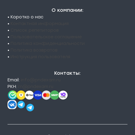
О компании:
• Коротко о нас
•
Контактная информация
•
Список репетиторов
•
Пользовательское соглашение
•
Политика конфиденциальности
•
Политика возвратов
•
Инструкция пользователя
Контакты:
Email:
info@pndexam.ru
РКН:
rn@pndexam.ru