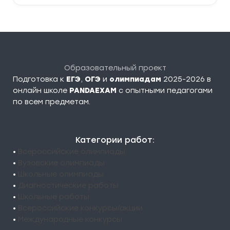
Образовательный проект
Подготовка к
ЕГЭ
,
ОГЭ
и
олимпиадам
2025-2026 в
онлайн школе
PANDAEXAM
c опытными педагогами
по всем предметам.
Категории работ:
•
Всероссийские олимпиады
•
Вузовские олимпиады
•
Школьные олимпиады
•
Диагностические работы
•
Школьные работы
•
Всероссийские конкурсы/акции
•
Международные конкурсы