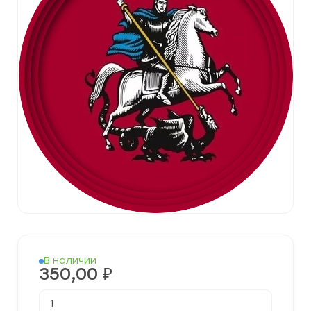
В наличии
350,00
₽
Количество
товара