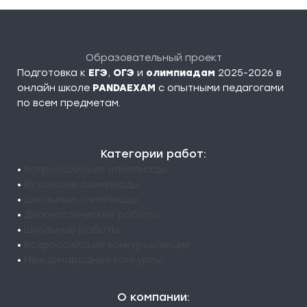
Образовательный проект
Подготовка к
ЕГЭ
,
ОГЭ
и
олимпиадам
2025-2026 в
онлайн школе
PANDAEXAM
c опытными педагогами
по всем предметам.
Категории работ:
•
Всероссийские олимпиады
•
Вузовские олимпиады
•
Школьные олимпиады
•
Диагностические работы
•
Школьные работы
•
Всероссийские конкурсы/акции
•
Международные конкурсы
О компании: