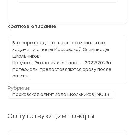
Московская
олимпиада
В корзину
школьников
по
Экологии
Краткое описание
5-
6
класс
В товаре предоставлены официальные
задания и ответы Московской Олимпиады
Школьников
Предмет: Экология 5-6 класс — 2022/2023гг.
Материалы предоставляются сразу после
оплаты
Рубрики:
Московская олимпиада школьников (МОШ)
Сопутствующие товары