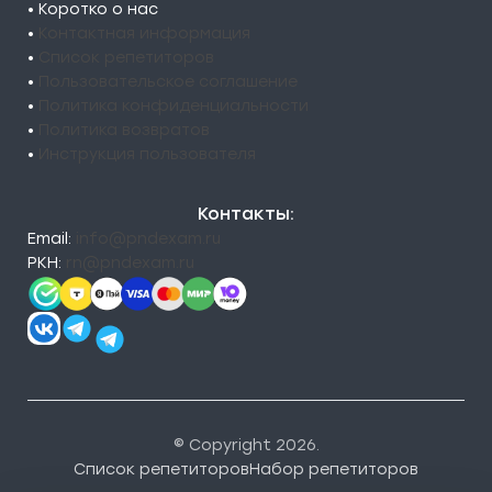
• Коротко о нас
•
Контактная информация
•
Список репетиторов
•
Пользовательское соглашение
•
Политика конфиденциальности
•
Политика возвратов
•
Инструкция пользователя
Контакты:
Email:
info@pndexam.ru
РКН:
rn@pndexam.ru
© Copyright 2026.
Список репетиторов
Набор репетиторов