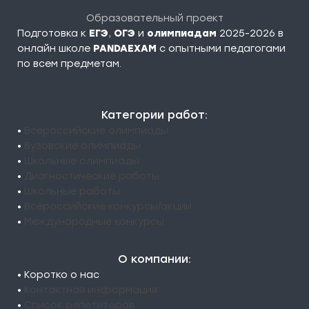
Образовательный проект
Подготовка к
ЕГЭ
,
ОГЭ
и
олимпиадам
2025-2026 в
онлайн школе
PANDAEXAM
c опытными педагогами
по всем предметам.
Категории работ:
•
Всероссийские олимпиады
•
Вузовские олимпиады
•
Школьные олимпиады
•
Диагностические работы
•
Школьные работы
•
Всероссийские конкурсы/акции
•
Международные конкурсы
О компании:
• Коротко о нас
•
Контактная информация
•
Список репетиторов