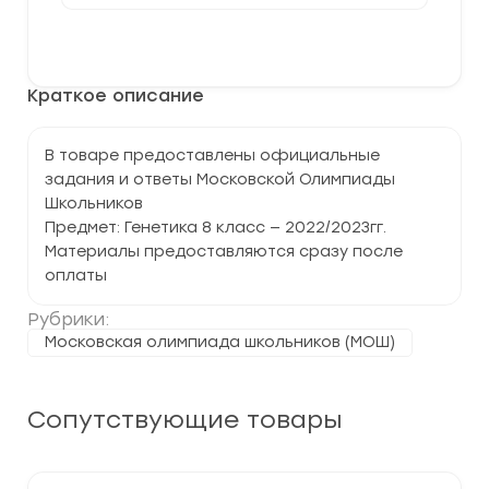
Московская
олимпиада
В корзину
школьников
по
Генетике
Краткое описание
8
класс
В товаре предоставлены официальные
задания и ответы Московской Олимпиады
Школьников
Предмет: Генетика 8 класс — 2022/2023гг.
Материалы предоставляются сразу после
оплаты
Рубрики:
Московская олимпиада школьников (МОШ)
Сопутствующие товары