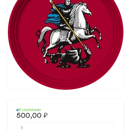
В наличии
500,00
₽
Количество
товара