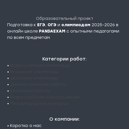
Образовательный проект
Подготовка к
ЕГЭ
,
ОГЭ
и
олимпиадам
2025-2026 в
онлайн школе
PANDAEXAM
c опытными педагогами
по всем предметам.
Категории работ:
•
Всероссийские олимпиады
•
Вузовские олимпиады
•
Школьные олимпиады
•
Диагностические работы
•
Школьные работы
•
Всероссийские конкурсы/акции
•
Международные конкурсы
О компании:
• Коротко о нас