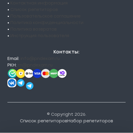
•
Контактная информация
•
Список репетиторов
•
Пользовательское соглашение
•
Политика конфиденциальности
•
Политика возвратов
•
Инструкция пользователя
Контакты:
Email:
info@pndexam.ru
РКН:
rn@pndexam.ru
© Copyright 2026.
Список репетиторов
Набор репетиторов