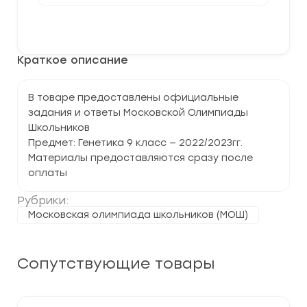
Московская
олимпиада
В корзину
школьников
по
Генетике
Краткое описание
9
класс
В товаре предоставлены официальные
задания и ответы Московской Олимпиады
Школьников
Предмет: Генетика 9 класс — 2022/2023гг.
Материалы предоставляются сразу после
оплаты
Рубрики:
Московская олимпиада школьников (МОШ)
Сопутствующие товары