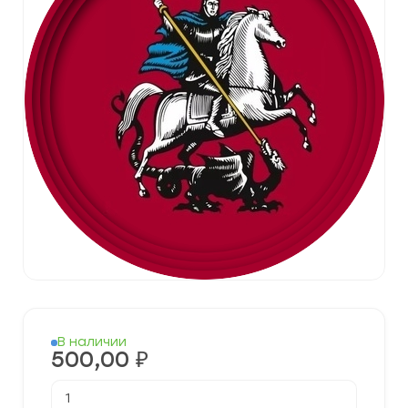
В наличии
500,00
₽
Количество
товара