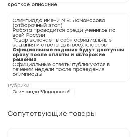
по
Краткое описание
Физике
2023-
2024
Олимпиада имени М.В. Ломоносова
(задания
(отборочный этап)
и
Работа проводится среди учеников по
ответы)
всей России
Товар включает в себя официальные
задания и ответы для всех классов
Официальные задания будут доступны
сразу после оплаты и авторские
решения
Официальные ответы публикуются в
течении недели после проведения
олимпиады
Рубрики:
Олимпиада "Ломоносов"
Сопутствующие товары