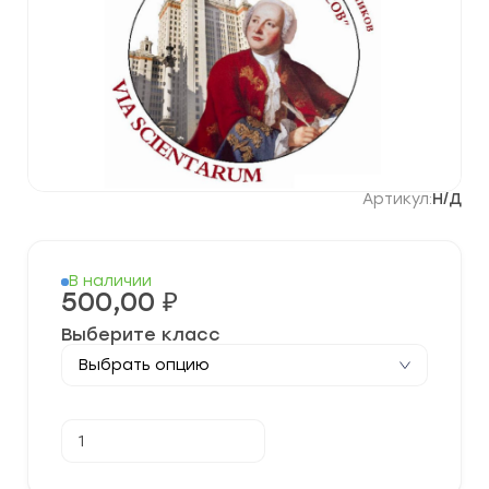
Артикул:
Н/Д
В наличии
500,00
₽
Выберите класс
Количество
В корзину
товара
Олимпиада
«Ломоносов»