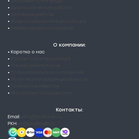
•
Школьные олимпиады
•
Диагностические работы
•
Школьные работы
•
Всероссийские конкурсы/акции
•
Международные конкурсы
О компании:
• Коротко о нас
•
Контактная информация
•
Список репетиторов
•
Пользовательское соглашение
•
Политика конфиденциальности
•
Политика возвратов
•
Инструкция пользователя
Контакты:
Email:
info@pndexam.ru
РКН:
rn@pndexam.ru