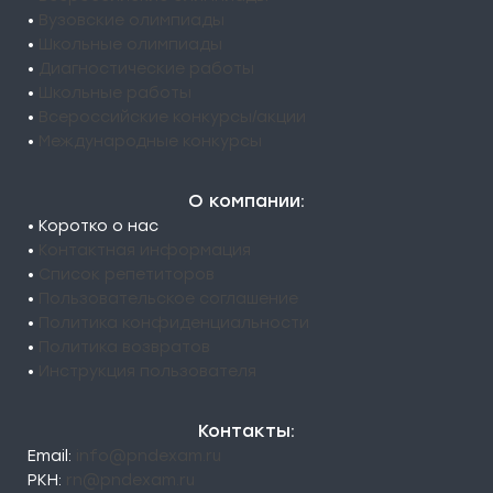
•
Вузовские олимпиады
•
Школьные олимпиады
•
Диагностические работы
•
Школьные работы
•
Всероссийские конкурсы/акции
•
Международные конкурсы
О компании:
• Коротко о нас
•
Контактная информация
•
Список репетиторов
•
Пользовательское соглашение
•
Политика конфиденциальности
•
Политика возвратов
•
Инструкция пользователя
Контакты:
Email:
info@pndexam.ru
РКН:
rn@pndexam.ru