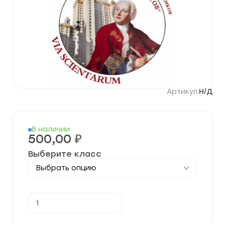
Артикул:
Н/Д
В наличии
500,00
₽
Выберите класс
Количество
В корзину
товара
Олимпиада
«Ломоносов»