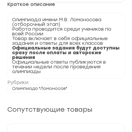
по
Краткое описание
Русскому
языку
2023-
Олимпиада имени М.В. Ломоносова
2024
(отборочный этап)
(задания
Работа проводится среди учеников по
и
всей России
ответы)
Товар включает в себя официальные
задания и ответы для всех классов
Официальные задания будут доступны
сразу после оплаты и авторские
решения
Официальные ответы публикуются в
течении недели после проведения
олимпиады
Рубрики:
Олимпиада "Ломоносов"
Сопутствующие товары