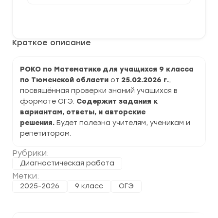
[25.02.2026]
Диагностическая
В корзину
работа
РОКО
по
Краткое описание
Математике
9
класс
задания
РОКО по Математике для учащихся 9 класса
и
по Тюменской области
от
25.02.2026 г.
,
ответы
посвящённая проверки знаний учащихся в
формате ОГЭ.
Содержит задания к
вариантам, ответы, и авторские
решения.
Будет полезна учителям, ученикам и
репетиторам.
Рубрики:
Диагностическая работа
Метки:
2025-2026
9 класс
ОГЭ