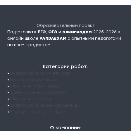
Образовательный проект
Подготовка к
ЕГЭ
,
ОГЭ
и
олимпиадам
2025-2026 в
онлайн школе
PANDAEXAM
c опытными педагогами
по всем предметам.
Категории работ:
•
Всероссийские олимпиады
•
Вузовские олимпиады
•
Школьные олимпиады
•
Диагностические работы
•
Школьные работы
•
Всероссийские конкурсы/акции
•
Международные конкурсы
О компании: