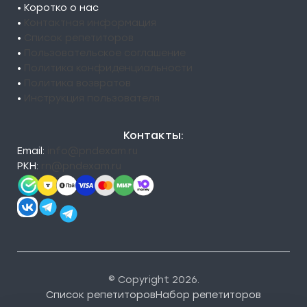
• Коротко о нас
•
Контактная информация
•
Список репетиторов
•
Пользовательское соглашение
•
Политика конфиденциальности
•
Политика возвратов
•
Инструкция пользователя
Контакты:
Email:
info@pndexam.ru
РКН:
rn@pndexam.ru
© Copyright 2026.
Список репетиторов
Набор репетиторов