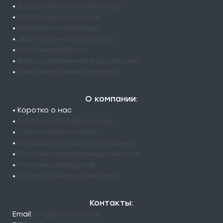
•
Всероссийские олимпиады
•
Вузовские олимпиады
•
Школьные олимпиады
•
Диагностические работы
•
Школьные работы
•
Всероссийские конкурсы/акции
•
Международные конкурсы
О компании:
• Коротко о нас
•
Контактная информация
•
Список репетиторов
•
Пользовательское соглашение
•
Политика конфиденциальности
•
Политика возвратов
•
Инструкция пользователя
Контакты:
Email:
info@pndexam.ru