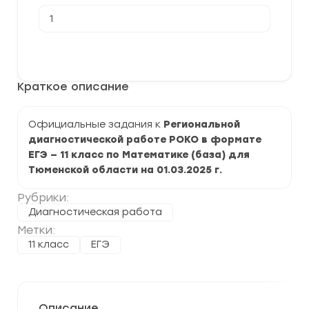
Количество
товара
[01.03.2025]
Региональная
В корзину
диагностическая
работа
РОКО
Краткое описание
по
Математике
(база)
11
Официальные задания к
Региональной
класс
диагностической работе РОКО в формате
ЕГЭ — 11 класс по Математике (база) для
Тюменской области на 01.03.2025 г.
Рубрики:
Диагностическая работа
Метки:
11 класс
ЕГЭ
Описание