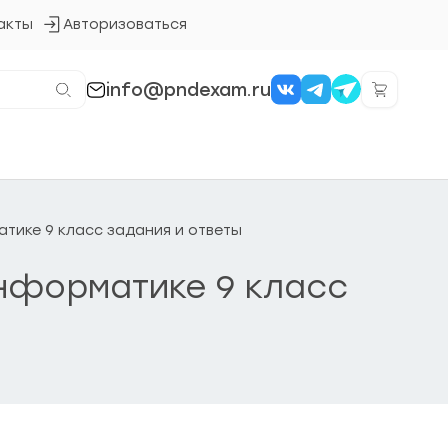
акты
Авторизоваться
Кнопка
входа
в
систему
info@pndexam.ru
атике 9 класс задания и ответы
Информатике 9 класс