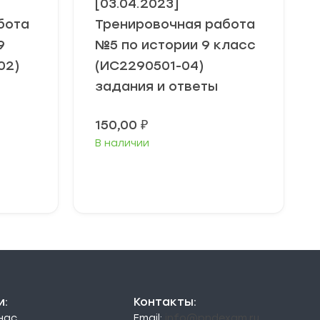
[03.04.2023]
бота
Тренировочная работа
9
№5 по истории 9 класс
02)
(ИС2290501-04)
задания и ответы
150,00
₽
В наличии
В корзину
и:
Контакты:
 нас
Email:
info@pndexam.ru