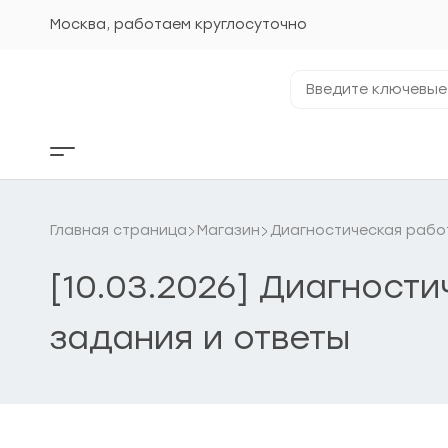
Перейти
к
Москва, работаем круглосуточно
содержанию
Введите
ключевые
фразы...
Кнопка
бокового
меню
Главная страница
Магазин
Диагностическая рабо
[10.03.2026] Диагност
задания и ответы