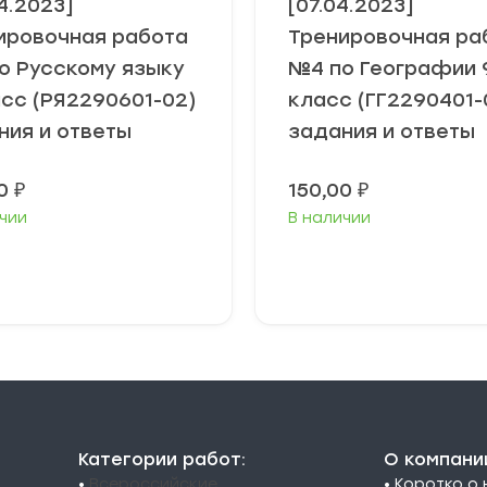
4.2023]
[07.04.2023]
ировочная работа
Тренировочная ра
о Русскому языку
№4 по Географии 
асс (РЯ2290601-02)
класс (ГГ2290401-
ния и ответы
задания и ответы
00
₽
150,00
₽
чии
В наличии
В корзину
В корзину
Категории работ:
О компани
•
Всероссийские
• Коротко о