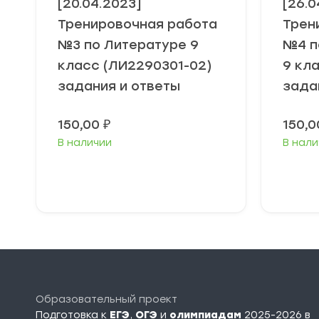
[20.04.2023]
[26.0
Тренировочная работа
Трен
№3 по Литературе 9
№4 п
класс (ЛИ2290301-02)
9 кл
задания и ответы
зада
150,00
₽
150,
В наличии
В нали
В корзину
Образовательный проект
Подготовка к
ЕГЭ
,
ОГЭ
и
олимпиадам
2025-2026 в