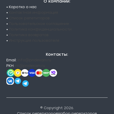
О компании:
• Коротко о нас
•
Контактная информация
•
Список репетиторов
•
Пользовательское соглашение
•
Политика конфиденциальности
•
Политика возвратов
•
Инструкция пользователя
Контакты:
Email:
info@pndexam.ru
РКН:
rn@pndexam.ru
© Copyright 2026.
Список репетиторов
Набор репетиторов