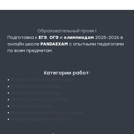
Образовательный проект
Подготовка к
ЕГЭ
,
ОГЭ
и
олимпиадам
2025-2026 в
онлайн школе
PANDAEXAM
c опытными педагогами
по всем предметам.
Категории работ:
•
Всероссийские олимпиады
•
Вузовские олимпиады
•
Школьные олимпиады
•
Диагностические работы
•
Школьные работы
•
Всероссийские конкурсы/акции
•
Международные конкурсы