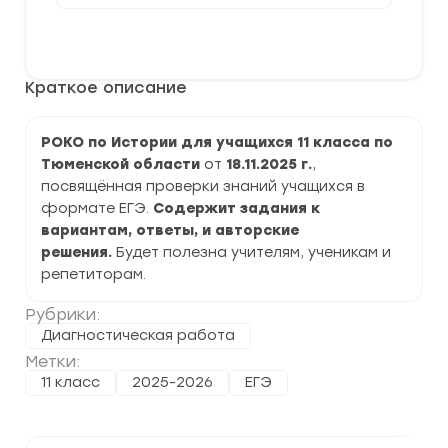
[18.11.2025]
Диагностическая
В корзину
работа
РОКО
по
Краткое описание
Истории
11
класс
задания
РОКО по Истории для учащихся 11 класса по
и
Тюменской области
от
18.11.2025
г.
,
ответы
посвящённая проверки знаний учащихся в
формате ЕГЭ.
Содержит задания к
вариантам, ответы, и авторские
решения.
Будет полезна учителям, ученикам и
репетиторам.
Рубрики:
Диагностическая работа
Метки:
11 класс
2025-2026
ЕГЭ