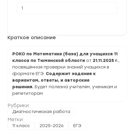
Количество
товара
[21.11.2025]
Диагностическая
В корзину
работа
РОКО
по
Краткое описание
Математике
(база)
11
класс
РОКО по Математике (база) для учащихся 11
задания
класса по Тюменской области
от
21.11.2025
г.
,
и
ответы
посвящённая проверки знаний учащихся в
формате ЕГЭ.
Содержит задания к
вариантам, ответы, и авторские
решения.
Будет полезна учителям, ученикам и
репетиторам.
Рубрики:
Диагностическая работа
Метки:
11 класс
2025-2026
ЕГЭ