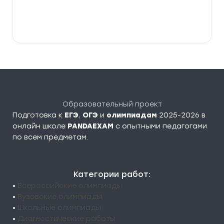
В корзину
Образовательный проект
Подготовка к
ЕГЭ
,
ОГЭ
и
олимпиадам
2025-2026 в
онлайн школе
PANDAEXAM
c опытными педагогами
по всем предметам.
Категории работ:
•
Всероссийские олимпиады
•
Вузовские олимпиады
•
Школьные олимпиады
•
Диагностические работы