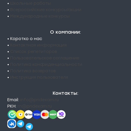
•
Школьные работы
•
Всероссийские конкурсы/акции
•
Международные конкурсы
О компании:
• Коротко о нас
•
Контактная информация
•
Список репетиторов
•
Пользовательское соглашение
•
Политика конфиденциальности
•
Политика возвратов
•
Инструкция пользователя
Контакты:
Email:
info@pndexam.ru
РКН:
rn@pndexam.ru