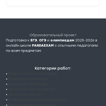
Образовательный проект
Подготовка к
ЕГЭ
,
ОГЭ
и
олимпиадам
2025-2026 в
онлайн школе
PANDAEXAM
c опытными педагогами
по всем предметам.
Категории работ:
•
Всероссийские олимпиады
•
Вузовские олимпиады
•
Школьные олимпиады
•
Диагностические работы
•
Школьные работы
•
Всероссийские конкурсы/акции
•
Международные конкурсы