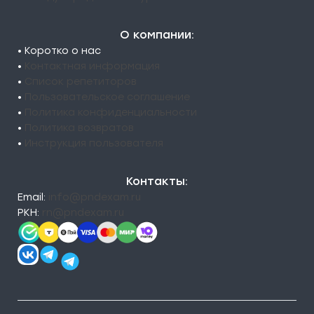
О компании:
• Коротко о нас
•
Контактная информация
•
Список репетиторов
•
Пользовательское соглашение
•
Политика конфиденциальности
•
Политика возвратов
•
Инструкция пользователя
Контакты:
Email:
info@pndexam.ru
РКН:
rn@pndexam.ru