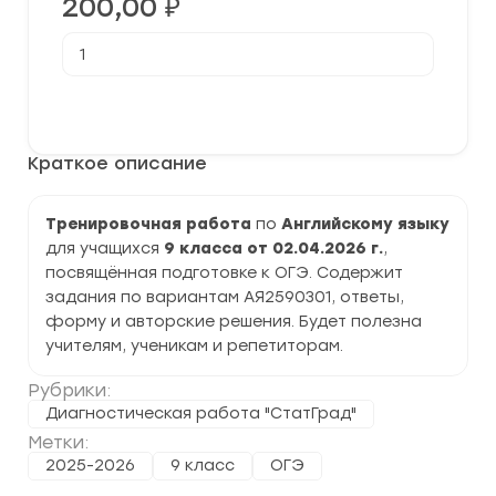
200,00
₽
Количество
товара
[02.04.2026]
Тренировочная
В корзину
работа
№3
по
Краткое описание
Английскому
языку
9
класс
Тренировочная работа
по
Английскому языку
(АЯ2590301)
для учащихся
9 класса от 02.04.2026 г.
,
задания
и
посвящённая подготовке к ОГЭ. Содержит
ответы
задания по вариантам АЯ2590301, ответы,
форму и авторские решения. Будет полезна
учителям, ученикам и репетиторам.
Рубрики:
Диагностическая работа "СтатГрад"
Метки:
2025-2026
9 класс
ОГЭ