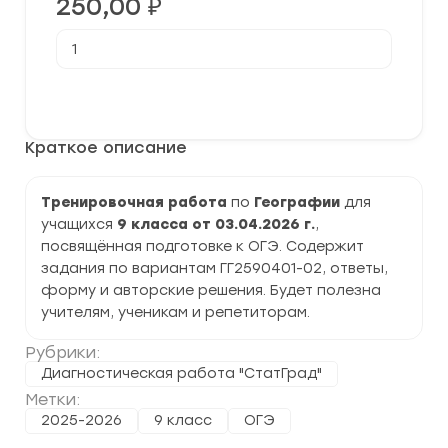
250,00
₽
Количество
товара
[03.04.2026]
Тренировочная
В корзину
работа
№4
по
Краткое описание
Географии
9
класс
(ГГ2590401-
Тренировочная работа
по
Географии
для
02)
учащихся
9 класса от 03.04.2026 г.
,
задания
и
посвящённая подготовке к ОГЭ. Содержит
ответы
задания по вариантам ГГ2590401-02, ответы,
форму и авторские решения. Будет полезна
учителям, ученикам и репетиторам.
Рубрики:
Диагностическая работа "СтатГрад"
Метки:
2025-2026
9 класс
ОГЭ