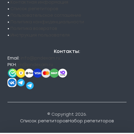
•
Контактная информация
•
Список репетиторов
•
Пользовательское соглашение
•
Политика конфиденциальности
•
Политика возвратов
•
Инструкция пользователя
Контакты:
Email:
info@pndexam.ru
РКН:
rn@pndexam.ru
© Copyright 2026.
Список репетиторов
Набор репетиторов