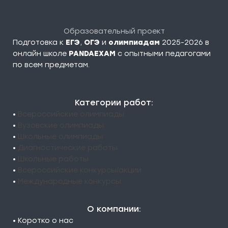
Образовательный проект
Подготовка к
ЕГЭ
,
ОГЭ
и
олимпиадам
2025-2026 в
онлайн школе
PANDAEXAM
c опытными педагогами
по всем предметам.
Категории работ:
•
Всероссийские олимпиады
•
Вузовские олимпиады
•
Школьные олимпиады
•
Диагностические работы
•
Школьные работы
•
Всероссийские конкурсы/акции
•
Международные конкурсы
О компании:
• Коротко о нас