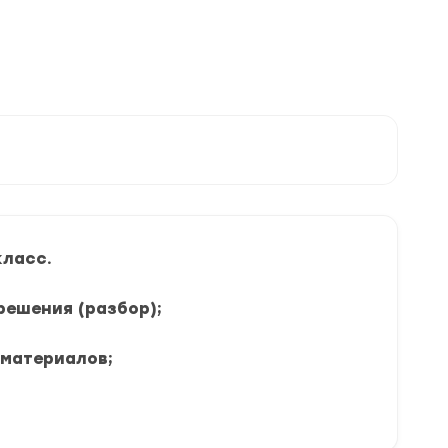
класс.
решения (разбор);
 материалов;