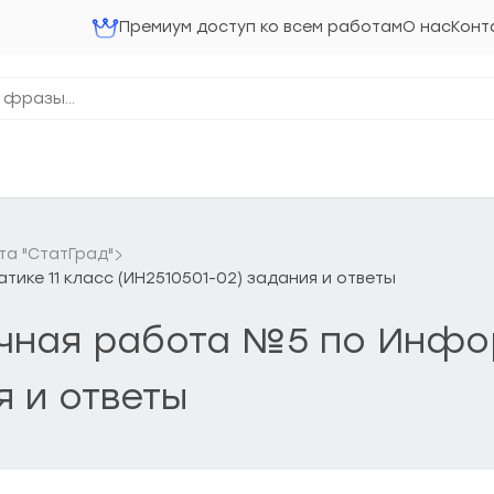
Премиум доступ ко всем работам
О нас
Конт
та "СтатГрад"
ике 11 класс (ИН2510501-02) задания и ответы
очная работа №5 по Инфо
я и ответы