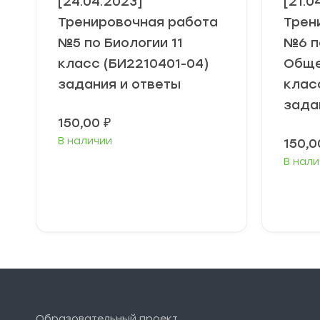
[24.04.2023]
[21.0
Тренировочная работа
Трен
№5 по Биологии 11
№6 п
класс (БИ2210401-04)
Обще
задания и ответы
клас
зада
150,00
₽
В наличии
150,
В нали
В корзину
Образовательный проект