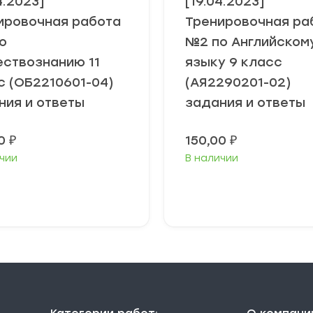
4.2023]
[19.04.2023]
ировочная работа
Тренировочная ра
о
№2 по Английском
ствознанию 11
языку 9 класс
с (ОБ2210601-04)
(АЯ2290201-02)
ния и ответы
задания и ответы
00
₽
150,00
₽
чии
В наличии
В корзину
В корзину