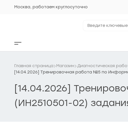
Перейти
к
Москва, работаем круглосуточно
содержанию
Введите
ключевые
фразы...
Кнопка
бокового
меню
Главная страница
Магазин
Диагностическая рабо
[14.04.2026] Тренировочная работа №5 по Информат
[14.04.2026] Трениров
(ИН2510501-02) задани