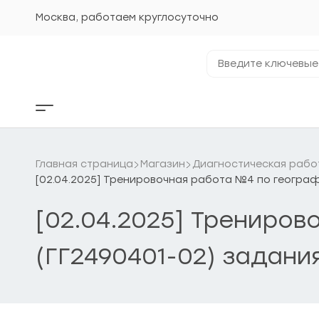
Перейти
к
Москва, работаем круглосуточно
содержанию
Введите
ключевые
фразы...
Кнопка
бокового
меню
Главная страница
Магазин
Диагностическая рабо
[02.04.2025] Тренировочная работа №4 по географ
[02.04.2025] Трениро
(ГГ2490401-02) задани