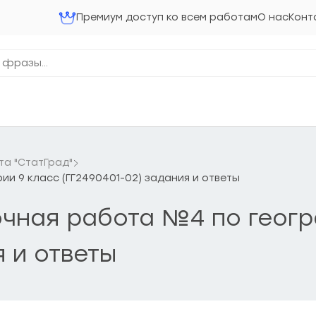
Премиум доступ ко всем работам
О нас
Конт
та "СтатГрад"
ии 9 класс (ГГ2490401-02) задания и ответы
вочная работа №4 по геог
я и ответы