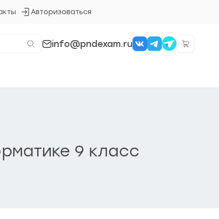
акты
Авторизоваться
Кнопка
входа
в
систему
info@pndexam.ru
рматике 9 класс