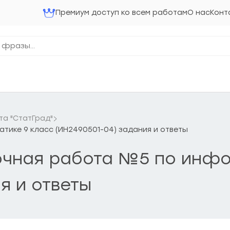
Премиум доступ ко всем работам
О нас
Конт
та "СтатГрад"
тике 9 класс (ИН2490501-04) задания и ответы
вочная работа №5 по инфо
я и ответы