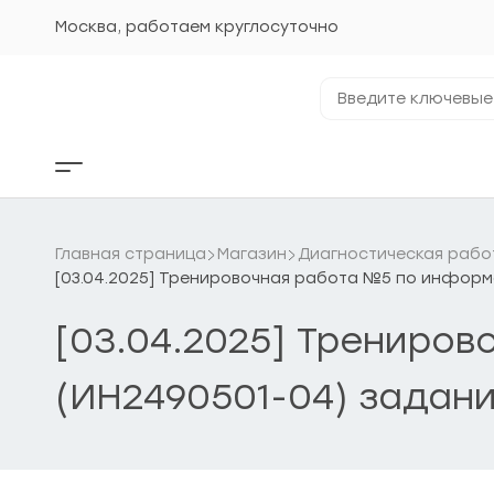
Перейти
к
Москва, работаем круглосуточно
содержанию
Введите
ключевые
фразы...
Кнопка
бокового
меню
Главная страница
Магазин
Диагностическая рабо
[03.04.2025] Тренировочная работа №5 по информа
[03.04.2025] Трениро
(ИН2490501-04) задани