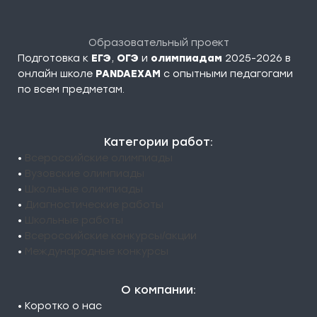
Образовательный проект
Подготовка к
ЕГЭ
,
ОГЭ
и
олимпиадам
2025-2026 в
онлайн школе
PANDAEXAM
c опытными педагогами
по всем предметам.
Категории работ:
•
Всероссийские олимпиады
•
Вузовские олимпиады
•
Школьные олимпиады
•
Диагностические работы
•
Школьные работы
•
Всероссийские конкурсы/акции
•
Международные конкурсы
О компании:
• Коротко о нас