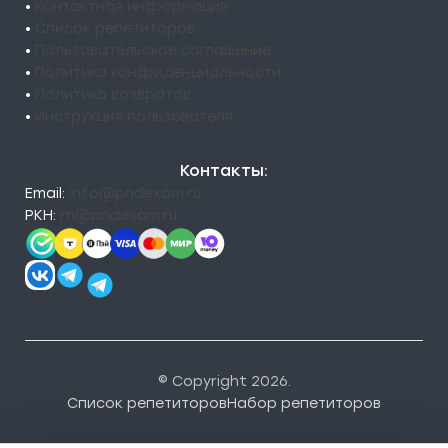
•
Контактная информация
•
Список репетиторов
•
Пользовательское соглашение
•
Политика конфиденциальности
•
Политика возвратов
•
Инструкция пользователя
Контакты:
Email:
info@pndexam.ru
РКН:
rn@pndexam.ru
© Copyright 2026.
Список репетиторов
Набор репетиторов